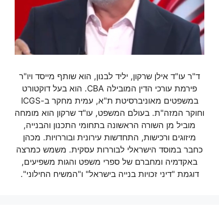
ד"ר עו"ד אילן שרקון, יליד לבנון, הוא שותף מייסד ויו"ר
פירמת עורכי הדין המובילה CBA. הוא בעל דוקטורט
במשפטים מאוניברסיטת ת"א, עמית מחקר ב-ICGS
וחוקר המזה"ת. בעולם המשפט, עו"ד שרקון הוא מומחה
מוביל מן השורה הראשונה בתחומי התכנון והבנייה,
מיזוגים ורכישות, התחדשות עירונית ובוררויות. מכהן
כחבר במוסד הישראלי לבוררות עסקית. משמש כמרצה
באקדמיה ומחברם של ספרי משפט והגות משפיעים,
דוגמת "דיני זכויות בנייה בישראל" ו"המשיח החילוני".