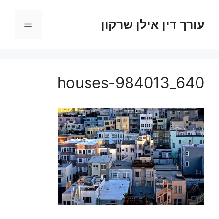
דלג
תוכן
עורך דין אילן שרקון
תפריט
houses-984013_640