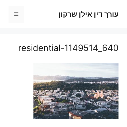
דלג
תוכן
עורך דין אילן שרקון
תפריט
residential-1149514_640