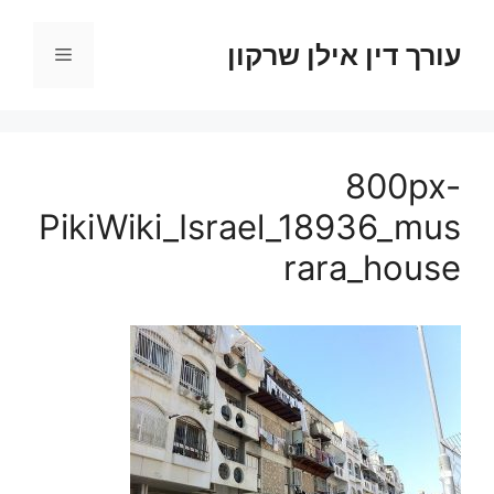
דלג
תוכן
עורך דין אילן שרקון
תפריט
800px-
PikiWiki_Israel_18936_mus
rara_house