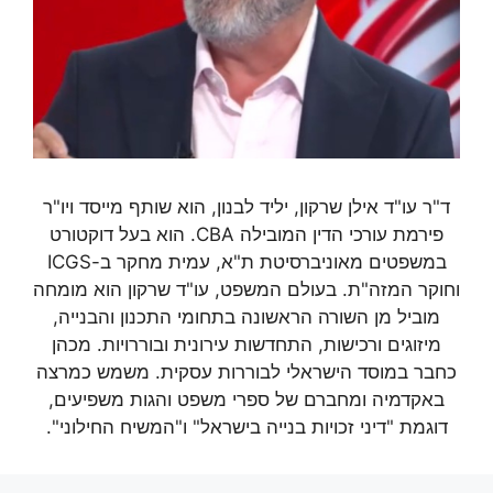
ד"ר עו"ד אילן שרקון, יליד לבנון, הוא שותף מייסד ויו"ר
פירמת עורכי הדין המובילה CBA. הוא בעל דוקטורט
במשפטים מאוניברסיטת ת"א, עמית מחקר ב-ICGS
וחוקר המזה"ת. בעולם המשפט, עו"ד שרקון הוא מומחה
מוביל מן השורה הראשונה בתחומי התכנון והבנייה,
מיזוגים ורכישות, התחדשות עירונית ובוררויות. מכהן
כחבר במוסד הישראלי לבוררות עסקית. משמש כמרצה
באקדמיה ומחברם של ספרי משפט והגות משפיעים,
דוגמת "דיני זכויות בנייה בישראל" ו"המשיח החילוני".