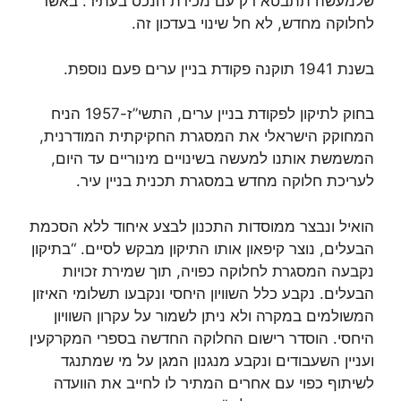
שלמעשה תתבטא רק עם מכירת הנכס בעתיד. באשר
לחלוקה מחדש, לא חל שינוי בעדכון זה.
בשנת 1941 תוקנה פקודת בניין ערים פעם נוספת.
בחוק לתיקון לפקודת בניין ערים, התשי”ז-1957 הניח
המחוקק הישראלי את המסגרת החקיקתית המודרנית,
המשמשת אותנו למעשה בשינויים מינוריים עד היום,
לעריכת חלוקה מחדש במסגרת תכנית בניין עיר.
הואיל ונבצר ממוסדות התכנון לבצע איחוד ללא הסכמת
הבעלים, נוצר קיפאון אותו התיקון מבקש לסיים. “בתיקון
נקבעה המסגרת לחלוקה כפויה, תוך שמירת זכויות
הבעלים. נקבע כלל השוויון היחסי ונקבעו תשלומי האיזון
המשולמים במקרה ולא ניתן לשמור על עקרון השוויון
היחסי. הוסדר רישום החלוקה החדשה בספרי המקרקעין
ועניין השעבודים ונקבע מנגנון המגן על מי שמתנגד
לשיתוף כפוי עם אחרים המתיר לו לחייב את הוועדה