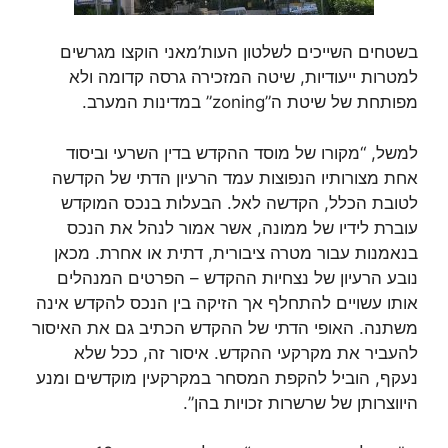
בשטחים השייכים לשלטון העות’מאני הוקצו מגרשים
למטרות ייעודיות, שיטה המזכירה גרסה קדומה ולא
מפותחת של שיטת ה”zoning” במדינות המערב.
למשל, “מקורו של מוסד ההקדש בדין השרעי וביסוד
אחת מצורותיו הנפוצות עמד הרעיון הדתי של הקדשה
לטובת הכלל, הקדשה לאל. הבעלות בנכס המוקדש
עוברת לידיו של ממונה, אשר אמור לנהל את הנכס
בנאמנות עבור מטרה ציבורית, דתית או אחרת. מכאן
נובע הרעיון של נצחיות ההקדש – הפרטים המנהלים
אותו עשויים להתחלף אך הזיקה בין הנכס להקדש אינה
משתנה. האופי הדתי של ההקדש הכתיב גם את האיסור
להעביר את מקרקעי ההקדש. איסור זה, ככל שלא
נעקף, הוביל להקפת המסחר במקרקעין מוקדשים ומנע
היווצרותן של שרשרות זכויות בהן”.