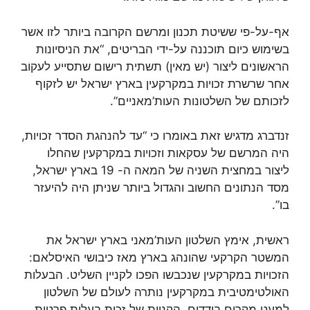
אף-על-פי ששיטת תכנון ומרשם הקרובה ביותר לזו אשר
בשימוש כיום תוכננה על-ידי הבריטים, “את הניסיונות
הראשונים ליצור (יש מאין) תשתית רישום שתסייע לעקוב
אחר שרשרת זכויות במקרקעין בארץ ישראל יש לזקוף
לזכותם של השלטונות העות’מאניים”.
זנדברג מדגיש זאת באומרו כי “עד להנהגת הסדר זכויות,
היה המרשם של עסקאות וזכויות במקרקעין שהחלו
ליצור במחצית השניה של המאה ה- 19 בארץ ישראל,
מסד הנתונים החשוב והגדול ביותר שניתן היה להיעזר
בו”.
ראשית, אימץ השלטון העות’מאני בארץ ישראל את
המשטר הקרקעי שהונהג בארץ מאז כיבושי האיסלאם:
הזכויות במקרקעין שנכבשו הפכו לקניין השליט. הבעלות
האולטימטיבית במקרקעין נותרה לעולם של השלטון
למעט מקרים בודדים. הקניות של זכות בעלות פרטית