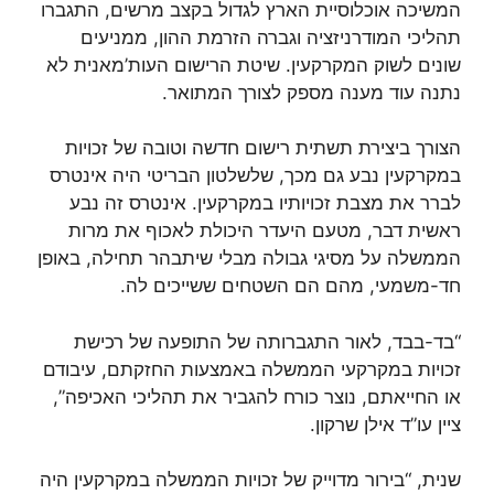
המשיכה אוכלוסיית הארץ לגדול בקצב מרשים, התגברו
תהליכי המודרניזציה וגברה הזרמת ההון, ממניעים
שונים לשוק המקרקעין. שיטת הרישום העות’מאנית לא
נתנה עוד מענה מספק לצורך המתואר.
הצורך ביצירת תשתית רישום חדשה וטובה של זכויות
במקרקעין נבע גם מכך, שלשלטון הבריטי היה אינטרס
לברר את מצבת זכויותיו במקרקעין. אינטרס זה נבע
ראשית דבר, מטעם היעדר היכולת לאכוף את מרות
הממשלה על מסיגי גבולה מבלי שיתבהר תחילה, באופן
חד-משמעי, מהם הם השטחים ששייכים לה.
“בד-בבד, לאור התגברותה של התופעה של רכישת
זכויות במקרקעי הממשלה באמצעות החזקתם, עיבודם
או החייאתם, נוצר כורח להגביר את תהליכי האכיפה”,
ציין עו”ד אילן שרקון.
שנית, “בירור מדוייק של זכויות הממשלה במקרקעין היה