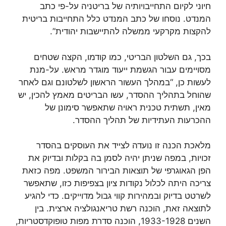
חיוני לקיום התחייבויותיה של בריטניה על-פי כתב
המנדט. נוסחו של כתב המנדט כלל התחייבות בריטית
להקצות מקרקעי ממשלה להתיישבות יהודית”.
בכך, גם השלטון הבריטי, כמו קודמו, הקצה שטחים
מסויימים עבור הגשמת ייעוד מוגדר מראש. על-מנת
לעשות כן, “במהלך העשור הראשון לשלטונם וגם לאחר
שהוחל בתהליך ההסדר, עשו הבריטים מאמץ להכין, יש
מאין, תשתית טכנית ראויה שתאפשר סימונן של
ההכרעות העתידיות של תהליך ההסדר.
מלאכת הכנה זו נועדה לצייד את העוסקים בהסדר
זכויות, במפה שניתן יהיה לסמן בה בקלות ובדיוק את
הפן הגאוגרפי של תוצאות הבירור המשפט. מפה כזאת
צריכה היתה לכלול נקודות ציון בצפיפות כזו, שתאפשר
לשרטט בדיוק ובמהירות קווי גבול מדוייקים. כדי להגיע
לתוצאה זאת, הוכנה רשת טריאנגולציה ארצית. בין
השנים 1933-1928, הוכנה סדרת מפות טופוקדסטריות,