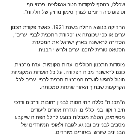
שכללו, בנוסף לנקודות הטריאנגולציה, פרטי נוף
וטופוגרפיה חיוניים לצורך סימון מדויק של חלקות”.
החקיקה בנושא החלה בשנת 1921, כאשר פקודת תכנון
ערים או כפי שכונתה אז “פקודת התכנית לבניין ערים”,
הסדירה לראשונה בארץ ישראל את המסגרת
הסטאטוטורית לתכנון ערים ולרישוי הבניה.
מוסדות התכנון הכוללים ועדות מקומיות ועדה מרכזית,
כוננו לראשונה מכוח הפקודה. על כל הועדות המקומיות
הוטל להגיש לוועדה המרכזית תכנית לבניין ערים לכל
הקרקעות שבתוך האזור שתחת סמכותה.
ה”תכנית” כללה התייחסות לבניין רחובות ודרכים ודרכי
חיבור וקווי בנין כלליים, הגדרת אזורים ליעודים
מסויימים, הטלת מגבלות בנוגע לחלל הפתוח שייקבע
מסביב לבניינים ובנוגע לגובה ולאופי המיוחדים של
הבניינים שיורשו באזורים מיוחדים.