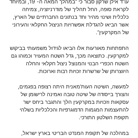
עו”ד אילן שרקון סבור כי “במהלך המאה ה- 19, ובמיוחד
לקראת סופה, החל תהליך של מודרניזציה, צמיחה
כלכלית ושינוי מהיר וחד בנתונים החברתיים של הארץ,
אשר הביאו להגדלת אפשרויות הניצול החקלאי והעירוני
של המקרקעין”.
התפתחות מאורעות אלו הביאו לגידול משמעותי בביקוש
למקרקעין. כתוצאה מכך, גדל השטח המעויר וכמוהו גם
השטח הכפרי הבנוי והמנוצל ניצול חקלאי והחלה
היווצרותן של שרשרות זכויות רבות וארוכות.
למעשה, השיטה העות’מאנית היתה רצופה בפגמים,
והצורך בייסודה של שיטה טובה ואמינה לרישומן של
עסקאות וזכויות במקרקעין הלך והתגבר ביחס ישר
להתעצמות המגמות הדמוגרפיות והכלכליות בשלהי
תקופת השלטון התורכי.
במהלכה של תקופת המנדט הבריטי בארץ ישראל,