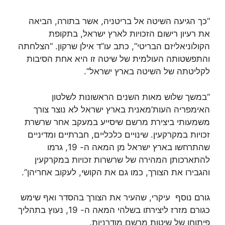
“כך הגיעה השיטה אל בריטניה, אשר בתורה, הביאה
את רעיון רישום הזכויות לארץ ישראל, בתקופת
הקולוניאליזם הבריטי”, כתב עו”ד אילן שרקון. “הצלחתה
והתפשטותה העולמית של שיטה זו היא אחת הסיבות
לקליטתה של השיטה בארץ ישראל”.
“במשך שלוש מאות השנים הראשונות לשלטון
האימפריה העות’מאנית בארץ ישראל לא נוצר צורך
משמעותי ביצירת מרשם שיסייע במעקב אחר שרשרת
זכויות במקרקעין. שינויים כלכליים, חברתיים ומדיניים
שהתרחשו בארץ ישראל מן המאה ה- 19, גרמו
להתארכותן המהירה של שרשרות זכויות במקרקעין
והגבירו את הצורך, כמו גם את הקושי, לעקוב אחריהן”.
גורם נוסף עיקרי, שהעיר את הצורך בהסדר ואף שימש
כגורם מזרז ליצירתו בשלהי המאה ה- 19, נעוץ בתהליך
פיתוחן של שיטות מרשם מודרניות.