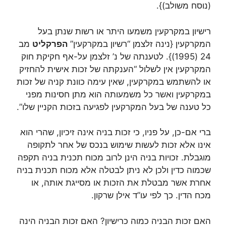
(נוסח משולב)}.
רישיון במקרקעין משמעו היתר או רשות שנתן בעל
המקרקעין {נינה זלצמן “רשיון במקרקעין”
הפרקליט
מב
24 (1995)}. לטענתה של נ’ זלצמן על-אף חקיקת חוק
המקרקעין אין לשלול “הענקתה של זכות אישית להחזיק
או להשתמש במקרקעין, שאין עימה כוונת קניה של זכות
במקרקעין ואשר כל משמעותה הוא מתן חסינות מפני
כל טענה של בעל המקרקעין לפגיעה בזכות הקניין שלו”.
ברי אם-כן, על פניו, כי זכות בניה אינה זיכיון, שהרי הוא
אינו אלא זכות לעשות שימוש בנכס של אחר לתקופה
מוגבלת. זכויות בניה הינן לרוב מכוח תכנית בניה תקפה
שכמוה כדין ולכן לא ניתן לבטלה אלא מכוח תכנית בניה
אחרת אשר מבטלת את הזכות או מסייגת אותה, או
מכח הדין. כך לפי עו”ד אילן שרקון.
האם זכות הבניה כמוה כרישיון? האם זכות הבניה הינה