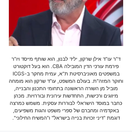
ד"ר עו"ד אילן שרקון, יליד לבנון, הוא שותף מייסד ויו"ר
פירמת עורכי הדין המובילה CBA. הוא בעל דוקטורט
במשפטים מאוניברסיטת ת"א, עמית מחקר ב-ICGS
וחוקר המזה"ת. בעולם המשפט, עו"ד שרקון הוא מומחה
מוביל מן השורה הראשונה בתחומי התכנון והבנייה,
מיזוגים ורכישות, התחדשות עירונית ובוררויות. מכהן
כחבר במוסד הישראלי לבוררות עסקית. משמש כמרצה
באקדמיה ומחברם של ספרי משפט והגות משפיעים,
דוגמת "דיני זכויות בנייה בישראל" ו"המשיח החילוני".