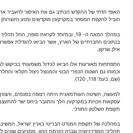
האופי הדתי של ההקדש הכתיב גם את האיסור להעביר את 
הוביל להקפת המסחר במקרקעין מוקדשים ומנע היווצרותן של שרשר
במהלך המאה ה- 19, ובמיוחד לקראת סופה, הח
בנתונים החברתיים של הארץ, אשר הביאו להגדלת אפשרויות 
אילן שרקון.
התפתחות מאורעות אלו הביאו לגידול משמעותי בביקוש למ
וכמוהו גם השטח הכפרי הבנוי והמנוצל ניצול חקלאי והחלה 
{שם, בעמ’ 118, 120}.
למעשה, השיטה העות’מאנית היתה רצופה בפגמים, והצורך 
עסקאות וזכויות במקרקעין הלך והתגבר ביחס ישר להתעצמ
תקופת השלטון התורכי.
במהלכה של תקופת המנדט הבריטי בארץ ישראל, המשיכה 
תהליכי המודרניזציה וגברה הזרמת ההון, ממניעים שונים 