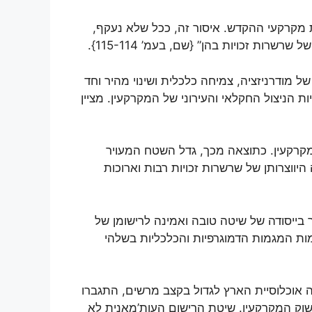
מקרקעי ההקדש. איסור זה, ככל שלא נעקף,
ות זכויות בהן” {שם, בעמ’ 115-114}.
ל תהליך של מודרניזציה, צמיחה כלכלית ושינוי מהיר וחד
הניצול החקלאי והעירוני של המקרקעין. מציין
קרקעין. כתוצאה מכך, גדל השטח המעויר
היווצרותן של שרשרות זכויות רבות וארוכות
בייסודה של שיטה טובה ואמינה לרישומן של
ות המגמות הדמוגרפיות והכלכליות בשלהי
אוכלוסיית הארץ לגדול בקצב מרשים, התגברו
לשוק המקרקעין. שיטת הרישום העות’מאנית לא