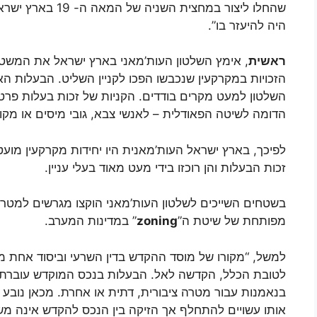
שהחלו ליצור במחצית
היה להיעזר בו”.
ראשית
, אימץ השלטון העות’מאני בארץ ישראל את המשטר
הזכויות במקרקעין שנכבשו הפכו לקניין השליט. הבעלות ה
השלטון למעט מקרים בודדים. הקניות של זכות בעלות פרט
הדומה לשיטה הפאודלית – לאנשי צבא, גובי מיסים או מקו
לפיכך, בארץ ישראל העות’מאנית היו יחידות מקרקעין מ
זכות הבעלות והן רוכזו בידי מעט מאוד בעלי עניין.
בשטחים השייכים לשלטון העות’מאני הוקצו מגרשים למטרות
מפותחת של שיטת ה”
zoning
” במדינות המערב.
למשל, “מקורו של מוסד ההקדש בדין השרעי וביסוד אחת מצ
לטובת הכלל, הקדשה לאל. הבעלות בנכס המוקדש עוברת ל
בנאמנות עבור מטרה ציבורית, דתית או אחרת. מכאן נובע
אותו עשויים להתחלף אך הזיקה בין הנכס להקדש אינה מ