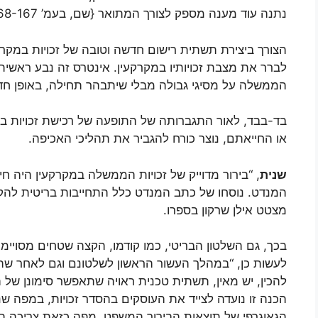
נתנה עוד מענה מספק לצורך המתואר {שם, בעמ’ 168-167}.
הצורך ביצירת תשתית רישום חדשה וטובה של זכויות במקרק
לברר את מצבת זכויותיו במקרקעין. אינטרס זה נבע ראשי
הממשלה על מסיגי גבולה מבלי שיתבהר תחילה, באופן ח
בד-בבד, לאור התגברותה של התופעה של רכישת זכויות 
או החייאתם, נוצר כורח להגביר את תהליכי האכיפה.
שנית
, “בירור מדוייק של זכויות הממשלה במקרקעין היה חיו
המנדט. נוסחו של כתב המנדט כלל התחייבות בריטית להק
מצטט אילן שרקון בספרו.
בכך, גם השלטון הבריטי, כמו קודמו, הקצה שטחים מסויימ
לעשות כן, “במהלך העשור הראשון לשלטונם וגם לאחר ש
להכין, יש מאין, תשתית טכנית ראויה שתאפשר סימונן ש
הכנה זו נועדה לצייד את העוסקים בהסדר זכויות, במפה שנ
הגאוגרפי של תוצאות הבירור המשפט. מפה כזאת צריכה הית