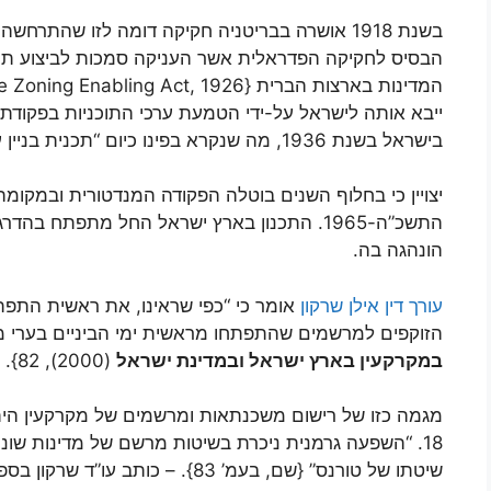
בשנת 1918 אושרה בבריטניה חקיקה דומה לזו שהתר
הבסיס לחקיקה הפדראלית אשר העניקה סמכות לביצוע תכנון
המדינות בארצות הברית {
e Zoning Enabling Act, 1926
ייבא אותה לישראל על-ידי הטמעת ערכי התוכניות בפקודת 
בישראל בשנת 1936, מה שנקרא בפינו כיום “תכנית בניין עיר”.
יצויין כי בחלוף השנים בוטלה הפקודה המנדטורית ובמקומה 
התשכ”ה-1965.
התכנון בארץ ישראל החל מתפתח בהדרגה 
הונהגה בה.
עורך דין אילן שרקון
אומר כי “
כפי שראינו, את ראשית התפת
הזוקפים למרשמים שהתפתחו מראשית ימי הביניים בערי מר
במקרקעין בארץ ישראל ובמדינת ישראל
(2000), 82}.
מגמה כזו של רישום משכנתאות ומרשמים של מקרקעין הית
18. “השפעה גרמנית ניכרת בשיטות מרשם של מדינות שונ
שיטתו של טורנס” {שם, בעמ’ 83}.
– כותב עו”ד שרקון בספר