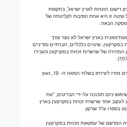
ן רישום הזכויות לארץ ישראל, בתקופת
 שיטה זו היא אחת הסיבות לקליטתה של
בפסקה הבאה.
ות’מאנית בארץ ישראל לא נוצר צורך
מקרקעין. שינויים כלכליים, חברתיים ומדיניים
אה ה- 19, גרמו להתארכותן המהירה של שרשרות זכויות במקרקעין והגבירו
גורם נוסף עיקרי, שהעיר את הצורך בהסדר ואף שימש כגורם מזרז ליצירתו בשלהי המאה ה- 19, נעוץ
מוש כיום תוכננה על-ידי הבריטים, “את
יע לעקוב אחר שרשרת זכויות במקרקעין בארץ
 בספרו עו”ד שרקון.
היה המרשם של עסקאות וזכויות במקרקעין