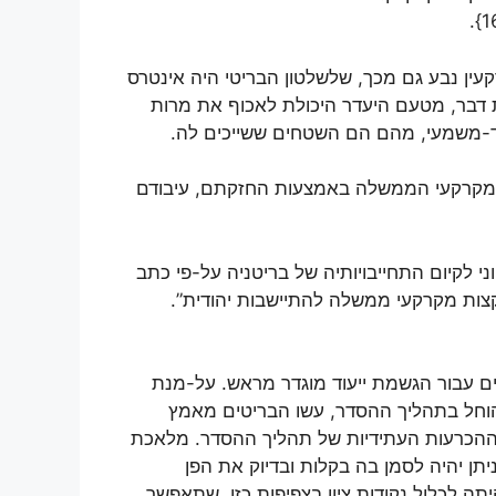
עין נבע גם מכך, שלשלטון הבריטי היה אינטרס
ת דבר, מטעם היעדר היכולת לאכוף את מרות
ד-משמעי, מהם הם השטחים ששייכים לה.
במקרקעי הממשלה באמצעות החזקתם, עיבודם
ני לקיום התחייבויותיה של בריטניה על-פי כתב
צות מקרקעי ממשלה להתיישבות יהודית”.
ים עבור הגשמת ייעוד מוגדר מראש. על-מנת
הוחל בתהליך ההסדר, עשו הבריטים מאמץ
ל ההכרעות העתידיות של תהליך ההסדר. מלאכת
יתן יהיה לסמן בה בקלות ובדיוק את הפן
ה לכלול נקודות ציון בצפיפות כזו, שתאפשר