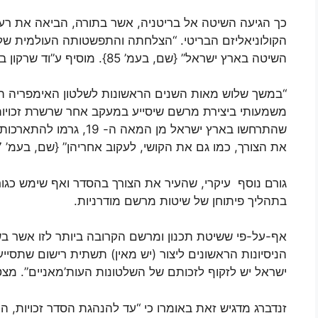
כך הגיעה השיטה אל בריטניה, אשר בתורה, הביאה את רעיו
הקולוניאליזם הבריטי. “הצלחתה והתפשטותה העולמית של
השיטה בארץ ישראל” {שם, בעמ’ 85}.
מוסיף ע”וד שרקון 
“במשך שלוש מאות השנים הראשונות לשלטון האימפריה הע
משמעותי ביצירת מרשם שיסייע במעקב אחר שרשרת זכויות ב
שהתרחשו בארץ ישראל מן המ
את הצורך, כמו גם את הקושי, לעקוב אחריהן” {שם, בעמ’ 107}.
בתהליך פיתוחן של שיטות מרשם מודרניות.
אף-על-פי ששיטת תכנון ומרשם הקרובה ביותר לזו אשר בשי
הניסיונות הראשונים ליצור (יש מאין) תשתית רישום שתסי
ישראל יש לזקוף לזכותם של השלטונות העות’מאניים”.
מצטט
זנדברג מדגיש זאת באומרו כי “עד להנהגת הסדר זכויות, 