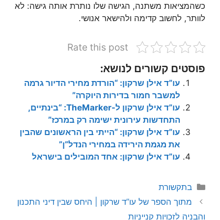
כשהמציאות משתנה, הגישה שלו נותרת אותה גישה: לא
לוותר, לחשוב קדימה ולהישאר אנושי.
Rate this post
פוסטים קשורים לנושא:
עו”ד אילן שרקון: “הורדת מחירי הדיור גרמה
למשבר חמור בדירות היוקרה”
עו”ד אילן שרקון ל-TheMarker: “בינתיים,
התחדשות עירונית ישימה רק במרכז”
עו”ד אילן שרקון: “הייתי בין הראשונים שהבין
את מגמת הירידה במחירי הנדל”ן”
עו”ד אילן שרקון: אחד המובילים בישראל
קטגוריות
בתקשורת
מתוך הספר של עו”ד שרקון | היחס שבין דיני התכנון
והבניה לזכויות קנייניות