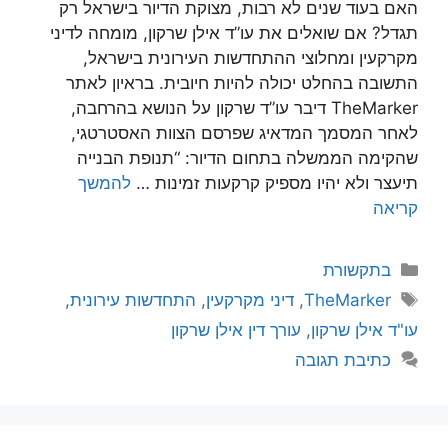
האם בעוד שנים לא רבות, מצוקת הדיור בישראל רק
תגדל? אם שואלים את עו”ד אילן שרקון, מומחה לדיני
מקרקעין ומחלוצי ההתחדשות העירונית בישראל,
התשובה בהחלט יכולה להיות חיובית. בראיון לאתר
TheMarker דיבר עו”ד שרקון על הנושא בהרחבה,
לאחר המסמך המדאיג שפרסם הצוות האסטרטגי,
שהקימה הממשלה בתחום הדיור: “תנופת הבנייה
תיעצר ולא יהיו מספיק קרקעות זמינות …
להמשך
קריאה
קטגוריות
בתקשורת
תגיות
TheMarker
,
דיני מקרקעין
,
התחדשות עירונית
,
עו"ד אילן שרקון
,
עורך דין אילן שרקון
כתיבת תגובה