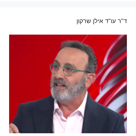
ד”ר עו”ד אילן שרקון