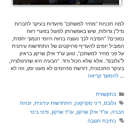
למה תכניות “מחיר למשתכן” מיועדות בעיקר לחברות
נדל”ן גדולות, שיש באפשרותן לפעול בפערי רווח
נמוכים? “הסיבה לכך נעוצה ברווח היזמי הנמוך יחסית,
המוביל יזמים להעדיף פרויקטים של התחדשות עירונית
על פני מחיר למשתכן”, טוען עו”ד אילן שרקון בראיון
ל”גלובס”. אלא שלא הכול ורוד. “הבעיה היא שהרגולציה,
בעיקר התכנונית, דורשת מהיזמים לא מעט זמן, וזה לא
…
להמשך קריאה
קטגוריות
בתקשורת
תגיות
גלובס
,
דיני מקרקעין
,
התחדשות עירונית
,
זכויות
הבניה
,
עו"ד אילן שרקון
,
עו"ד שרקון
,
פינוי בינוי
כתיבת תגובה