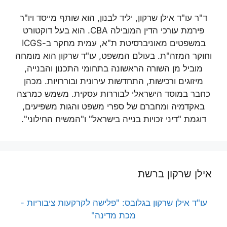
ד"ר עו"ד אילן שרקון, יליד לבנון, הוא שותף מייסד ויו"ר
פירמת עורכי הדין המובילה CBA. הוא בעל דוקטורט
במשפטים מאוניברסיטת ת"א, עמית מחקר ב-ICGS
וחוקר המזה"ת. בעולם המשפט, עו"ד שרקון הוא מומחה
מוביל מן השורה הראשונה בתחומי התכנון והבנייה,
מיזוגים ורכישות, התחדשות עירונית ובוררויות. מכהן
כחבר במוסד הישראלי לבוררות עסקית. משמש כמרצה
באקדמיה ומחברם של ספרי משפט והגות משפיעים,
דוגמת "דיני זכויות בנייה בישראל" ו"המשיח החילוני".
אילן שרקון ברשת
עו"ד אילן שרקון בגלובס: "פלישה לקרקעות ציבוריות -
מכת מדינה"