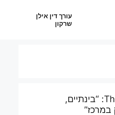
עורך דין אילן
שרקון
עו”ד אילן שרקון ל-TheMarker: “בינתיים,
 במרכז”