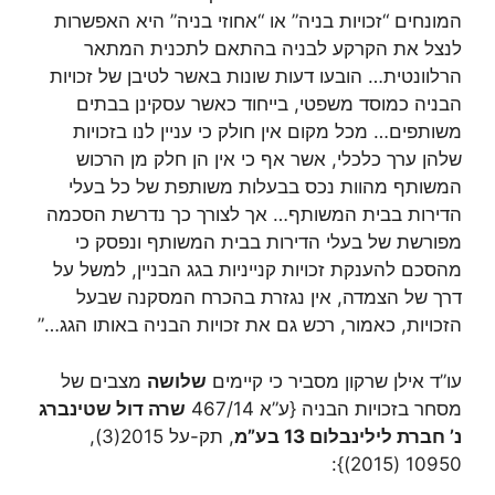
המונחים “זכויות בניה” או “אחוזי בניה” היא האפשרות
לנצל את הקרקע לבניה בהתאם לתכנית המתאר
הרלוונטית… הובעו דעות שונות באשר לטיבן של זכויות
הבניה כמוסד משפטי, בייחוד כאשר עסקינן בבתים
משותפים… מכל מקום אין חולק כי עניין לנו בזכויות
שלהן ערך כלכלי, אשר אף כי אין הן חלק מן הרכוש
המשותף מהוות נכס בבעלות משותפת של כל בעלי
הדירות בבית המשותף… אך לצורך כך נדרשת הסכמה
מפורשת של בעלי הדירות בבית המשותף ונפסק כי
מהסכם להענקת זכויות קנייניות בגג הבניין, למשל על
דרך של הצמדה, אין נגזרת בהכרח המסקנה שבעל
הזכויות, כאמור, רכש גם את זכויות הבניה באותו הגג…”
עו”ד אילן שרקון מסביר כי קיימים
שלושה
מצבים של
מסחר בזכויות הבניה {ע”א 467/14
שרה דול שטינברג
נ’ חברת לילינבלום 13 בע”מ
, תק-על 2015(3),
10950 (2015)}: