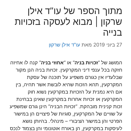
מתוך הספר של עו”ד אילן
שרקון | מבוא לעסקה בזכויות
בנייה
27 ביוני 2019
מאת
עו"ד אילן שרקון
המושג של “
זכויות בניה
” או “
אחוזי בניה
” קנה לו אחיזה
חזקה בכל ענפי דיני המקרקעין.
זכויות בניה הנן מקור
שבלעדיו אין כגורם משפיע על תוכנה של עסקת
המקרקעין, תהא הזכות שהיא לובשת אשר תהיה, בין
אם היא נמנית על הזכויות במקרקעין נשוא חוק
המקרקעין או זכויות אחרות במקרקעין שאינן בבחינת
זכות קנינית מובהקת.
“זכויות הבניה” הינן גורם שמשפיע
על שוויים של המקרקעין, סוגיות של פיצויים הן במישור
הפרטי והן במישור הציבורי – מינהלי.
בהיותן נושא
לעיסקות במקרקעין, הן באורח אוטונומי והן בצמוד לנכס