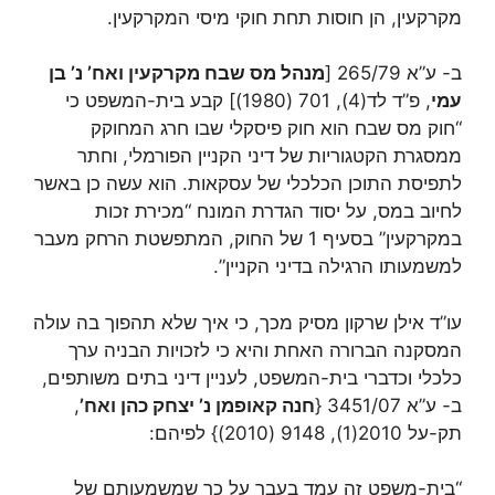
מקרקעין, הן חוסות תחת חוקי מיסי המקרקעין.
ב- ע”א 265/79 [
מנהל מס שבח מקרקעין ואח’ נ’ בן
עמי
, פ”ד לד(4), 701 (1980)] קבע בית-המשפט כי
“חוק מס שבח הוא חוק פיסקלי שבו חרג המחוקק
ממסגרת הקטגוריות של דיני הקניין הפורמלי, וחתר
לתפיסת התוכן הכלכלי של עסקאות. הוא עשה כן באשר
לחיוב במס, על יסוד הגדרת המונח “מכירת זכות
במקרקעין” בסעיף 1 של החוק, המתפשטת הרחק מעבר
למשמעותו הרגילה בדיני הקניין”.
עו”ד אילן שרקון מסיק מכך, כי איך שלא תהפוך בה עולה
המסקנה הברורה האחת והיא כי לזכויות הבניה ערך
כלכלי וכדברי בית-המשפט, לעניין דיני בתים משותפים,
ב- ע”א 3451/07 {
חנה קאופמן נ’ יצחק כהן ואח’
,
תק-על 2010(1), 9148 (2010)} לפיהם:
“בית-משפט זה עמד בעבר על כך שמשמעותם של