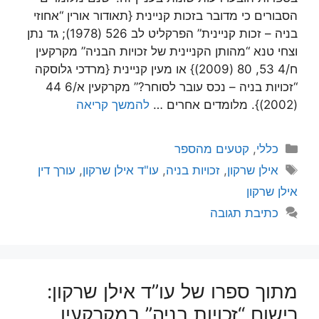
הסבורים כי מדובר בזכות קניינית {תאודור אורין “אחוזי
בניה – זכות קניינית” הפרקליט לב 526 (1978); גד נתן
וצחי טנא “מהותן הקניינית של זכויות הבניה” מקרקעין
ח/4 53, 80 (2009)} או מעין קניינית {מרדכי גלוסקה
“זכויות בניה – נכס עובר לסוחר?” מקרקעין א/6 44
(2002)}. מלומדים אחרים …
להמשך קריאה
קטגוריות
כללי
,
קטעים מהספר
תגיות
אילן שרקון
,
זכויות בניה
,
עו"ד אילן שרקון
,
עורך דין
אילן שרקון
כתיבת תגובה
מתוך ספרו של עו”ד אילן שרקון:
רישום “זכויות בניה” במקרקעין