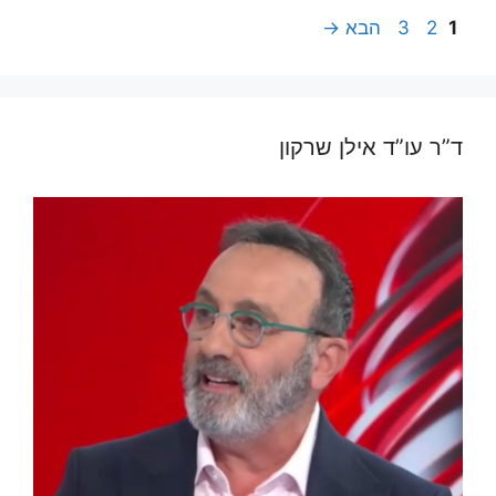
עמוד
עמוד
עמוד
1
2
3
הבא
→
ד”ר עו”ד אילן שרקון